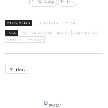
WhatsApp
Line
CATEGORÍAS
ENSALADAS
RECETAS
TAGS
ANTIOXIDANTES
BROTES
GERMINADOS
PIMIENTO
RÚCULA
1
likes