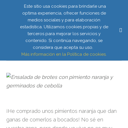
Este sitio usa cookies para brindarle una
optima experiencia, ofrecer funciones de
medios sociales y para elaboración
ENSALADA DE BROTES
estadística. Utilizamos cookies propias y de
terceros para mejorar los servicios y
CON PIMIENTO NARANJA Y
contenido. Si continúa navegando, se
GERMINADOS DE CEBOLLA
considera que acepta su uso.
Más información en la Política de cookies.
¡He comprado unos pimientos naranja que dan
ganas de comerlos a bocados! No sé en