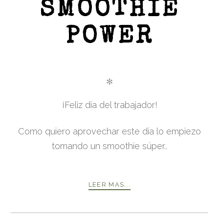
SMOOTHIE
POWER
✻
¡Feliz día del trabajador!
Como quiero aprovechar este día lo empiezo
tomando un smoothie súper..
LEER MAS...