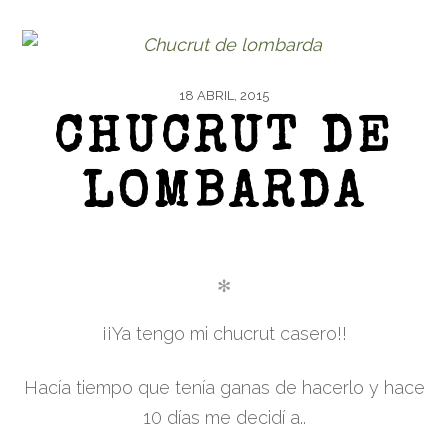
18 ABRIL, 2015
CHUCRUT DE
LOMBARDA
✻
¡¡Ya tengo mi chucrut casero!!
Hacía tiempo que tenía ganas de hacerlo y hace
10 días me decidí a..