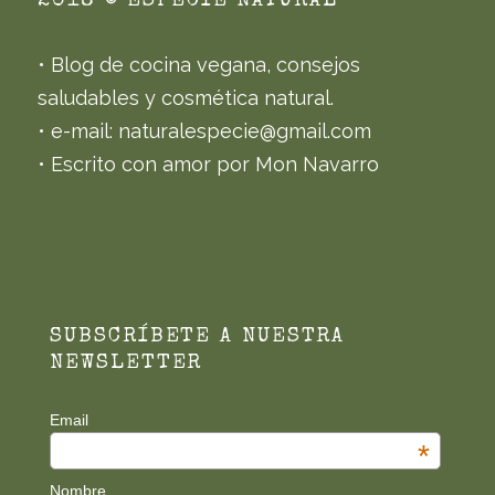
2018 © ESPECIE NATURAL
NAVIGATION
• Blog de cocina vegana, consejos
saludables y cosmética natural.
• e-mail: naturalespecie@gmail.com
• Escrito con amor por Mon Navarro
SUBSCRÍBETE A NUESTRA
NEWSLETTER
Email
*
Nombre