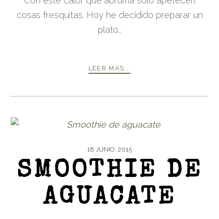
Con este calor que abruma solo apetecen
cosas fresquitas. Hoy he decidido preparar un
plato..
LEER MAS...
18 JUNIO, 2015
SMOOTHIE DE
AGUACATE