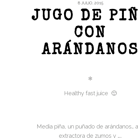
8 JULIO, 2015
JUGO DE PI
CON
ARÁNDANO
✻
Healthy fast juice 🙂
Media piña, un puñado de arándanos… a
extractora de zumos y …..