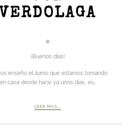
VERDOLAGA
✻
¡Buenos días!
os enseño el zumo que estamos tomando
en casa desde hace ya unos días, es..
LEER MAS...