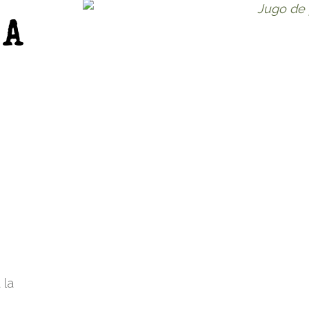
ÑA
S
 la