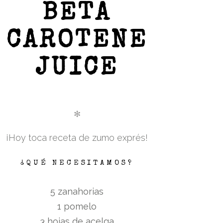
BETA
CAROTENE
JUICE
✻
¡Hoy toca receta de zumo exprés!
¿QUÉ NECESITAMOS?
5 zanahorias
1 pomelo
3 hojas de acelga