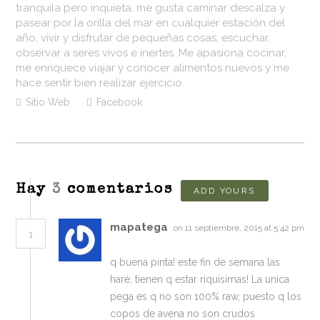
tranquila pero inquieta, me gusta caminar descalza y
pasear por la orilla del mar en cualquier estación del
año, vivir y disfrutar de pequeñas cosas, escuchar,
observar a seres vivos e inertes. Me apasiona cocinar,
me enriquece viajar y conocer alimentos nuevos y me
hace sentir bien realizar ejercicio.
Sitio Web
Facebook
Hay
3
comentarios
ADD YOURS
mapatega
on 11 septiembre, 2015 at 5:42 pm
1
q buena pinta! este fin de semana las
haré; tienen q estar riquisimas! La unica
pega es q no son 100% raw, puesto q los
copos de avena no son crudos